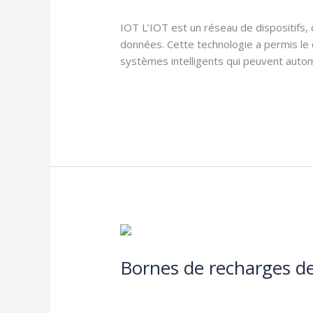
IOT L’IOT est un réseau de dispositifs,
données. Cette technologie a permis le 
systèmes intelligents qui peuvent auto
Lire la suite »
Bornes
de
Bornes de recharges de
recharges
de
Electricité
,
IOT
,
Réglementation
,
Véhicu
véhicules