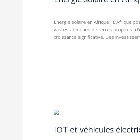
Afrique
Electricité
,
Energies Renouvelables
/
Jo
Energie solaire en Afrique L’Afrique po
vastes étendues de terres propices à l’
croissance significative. Des investiss
Lire la suite »
IOT
et
IOT et véhicules électr
véhicules
électrique
Electricité
,
IOT
,
Réglementation
,
Smartg