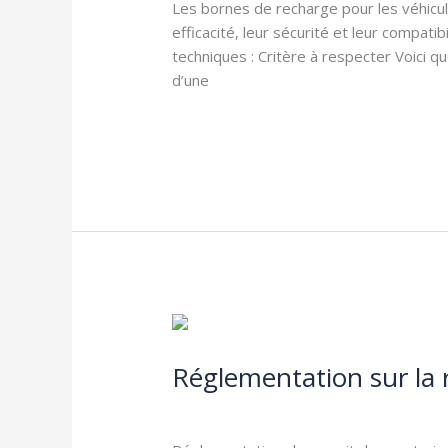
électriques
Les bornes de recharge pour les véhicul
efficacité, leur sécurité et leur compati
techniques : Critère à respecter Voici 
d’une
Lire la suite »
Réglementation
sur
Réglementation sur la 
la
recharge
Design
,
Electricité
,
Réglementation
,
Véh
de
véhicule