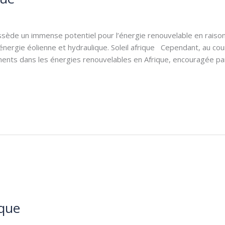
seph GANDA
ssède un immense potentiel pour l’énergie renouvelable en raison 
énergie éolienne et hydraulique. Soleil afrique Cependant, au cou
ements dans les énergies renouvelables en Afrique, encouragée p
ique
rid
,
Véhicules électrique
/
KALEGORA Bienvenu