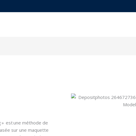
PERTISE
RÉALISATIONS
SECTEURS D’INTERVENTION
ng » est une méthode de
 basée sur une maquette