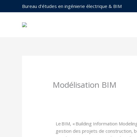
Aller
Bureau d’études en ingénierie électrique & BIM
au
contenu
ACCUEIL
DOMAINES D’EX
Modélisation BIM
Le BIM, « Building Information Modeli
gestion des projets de construction,